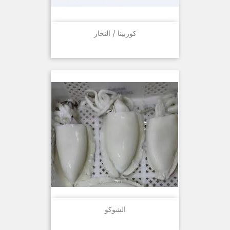
كوربينا / النخار
الشوكو