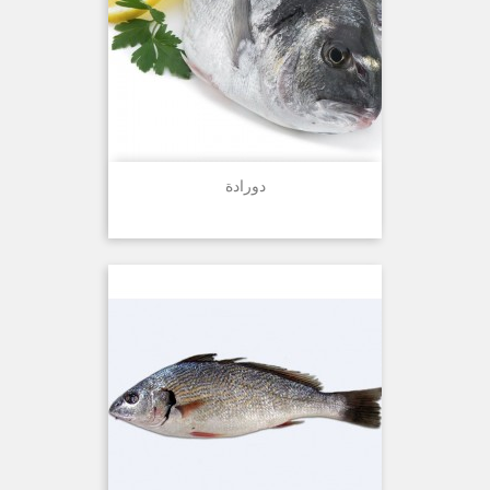
دورادة