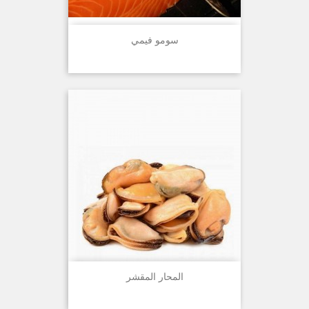
سومو فيمي
المحار المقشر