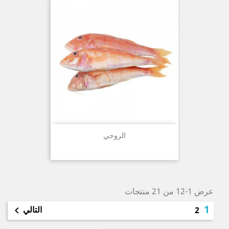
الروجي
عرض 1-12 من 21 منتجات
1
التالي

2